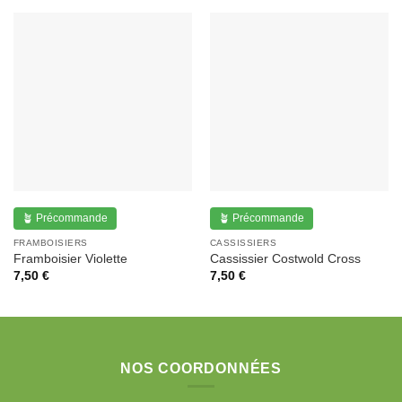
🪴 Précommande
🪴 Précommande
FRAMBOISIERS
CASSISSIERS
Framboisier Violette
Cassissier Costwold Cross
7,50
€
7,50
€
NOS COORDONNÉES