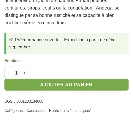
atteint environ 1,50 m de hauteur. Parfait pour les
confitures, sirops, coulis ou la congélation, ‘Andega’ se
distingue par sa bonne rusticité et sa capacité à bien
fructifier même en climat frais.
🌱 Précommande ouverte – Expédition à partir de début
septembre.
En stock
quantité de Cassissier Andega
AJOUTER AU PANIER
UGS :
3001200134000
Catégories :
Cassissiers
,
Petits fruits "classiques"