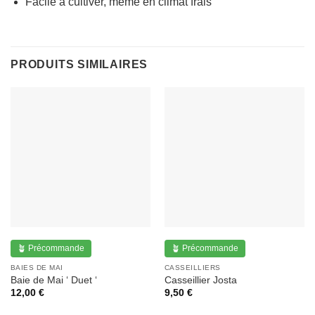
Facile à cultiver, même en climat frais
PRODUITS SIMILAIRES
🪴 Précommande
🪴 Précommande
BAIES DE MAI
CASSEILLIERS
Baie de Mai ‘ Duet ‘
Casseillier Josta
12,00
€
9,50
€