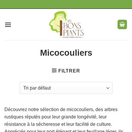
Passer
au
contenu
Micocouliers
FILTRER
Découvrez notre sélection de micocouliers, des arbres
rustiques réputés pour leur grande longévité, leur
résistance à la sécheresse et leur facilité de culture.
Appréciés pour leur port élégant et leur feuillage léger, ils