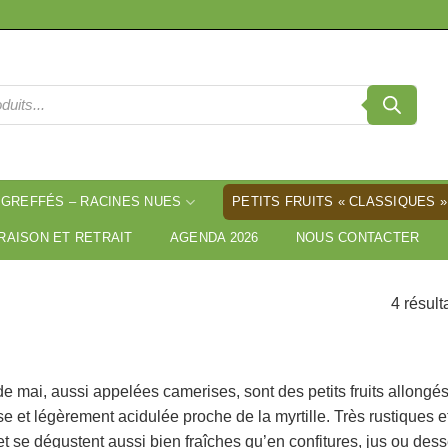
 GREFFÉS – RACINES NUES
PETITS FRUITS « CLASSIQUES »
RAISON ET RETRAIT
AGENDA 2026
NOUS CONTACTER
4 résult
e mai, aussi appelées camerises, sont des petits fruits allongés
se et légèrement acidulée proche de la myrtille. Très rustiques e
t se dégustent aussi bien fraîches qu’en confitures, jus ou dess