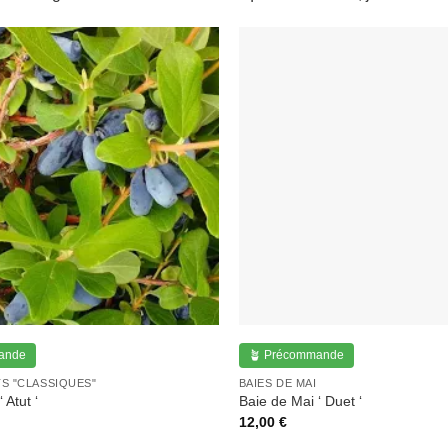
ande
🪴 Précommande
TS "CLASSIQUES"
BAIES DE MAI
 Atut ‘
Baie de Mai ‘ Duet ‘
12,00
€