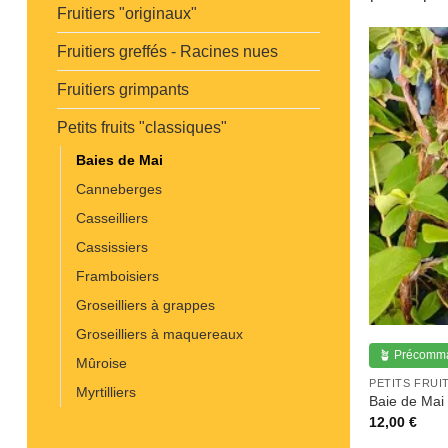
Fruitiers "originaux"
Fruitiers greffés - Racines nues
Fruitiers grimpants
Petits fruits "classiques"
Baies de Mai
Canneberges
Casseilliers
Cassissiers
Framboisiers
Groseilliers à grappes
Groseilliers à maquereaux
🪴 Précomm
Mûroise
PETITS FRUI
Myrtilliers
Baie de Mai ‘
12,00
€