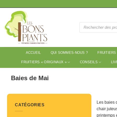
Passer
au
contenu
Recherche
de
produits
ACCUEIL
QUI SOMMES-NOUS ?
FRUITIERS
FRUITIERS « ORIGINAUX »
CONSEILS
LIV
Baies de Mai
Les baies d
CATÉGORIES
chair juteu
printemps e