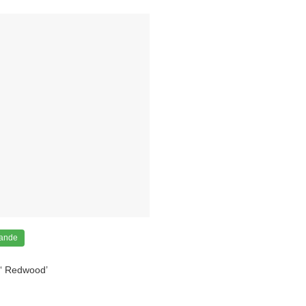
ande
 ‘ Redwood’