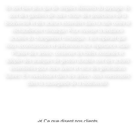
Ils sont bien plus que de simples éléments du paysage. Ils
sont des gardiens de notre climat, des protecteurs de la
biodiversité et des acteurs essentiels dans la lutte contre le
réchauffement climatique. Pour inverser la tendance
actuelle du changement climatique, il est impératif que
nous reconnaissions et préservions leur importance vitale.
Planter des arbres, conserver les forêts existantes et
adopter des pratiques de gestion durable sont des actions
essentielles pour notre avenir et celui des générations
futures. En investissant dans les arbres, nous investissons
dans la sauvegarde de la biodiversité.
🌿 Ce que disent nos clients