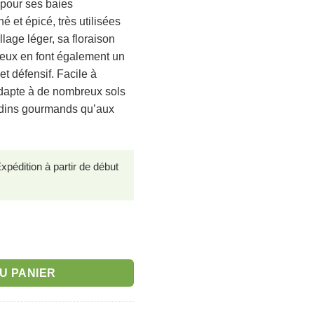
 pour ses baies
 et épicé, très utilisées
llage léger, sa floraison
neux en font également un
t défensif. Facile à
’adapte à de nombreux sols
ardins gourmands qu’aux
édition à partir de début
n
U PANIER