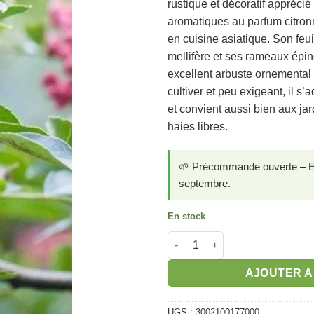
rustique et décoratif apprécié
aromatiques au parfum citronné
en cuisine asiatique. Son feui
mellifère et ses rameaux épi
excellent arbuste ornemental e
cultiver et peu exigeant, il s
et convient aussi bien aux j
haies libres.
🌱 Précommande ouverte – Exp
septembre.
En stock
quantité de Poivrier du Sichua
AJOUTER A
UGS :
3002100177000