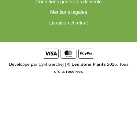
Conditions générales de vente
Mentions légales
Livraison et retrait
Visa
MasterCard
PayPal
Développé par
Cyril Gerchel
|
©
Les Bons Plants
2026. Tous
droits réservés
Me prévenir quand disponible
Soyez prévenu dès que ce
produit sera disponible. Entrez votre email ci-dessous