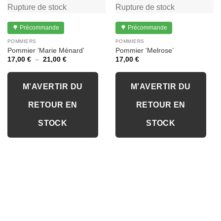
Rupture de stock
Rupture de stock
🌳 Précommande
🌳 Précommande
POMMIERS
POMMIERS
Pommier ‘Marie Ménard’
Pommier ‘Melrose’
Plage
17,00
€
–
21,00
€
17,00
€
de
prix :
17,00 €
à
M’AVERTIR DU
M’AVERTIR DU
21,00 €
RETOUR EN
RETOUR EN
STOCK
STOCK