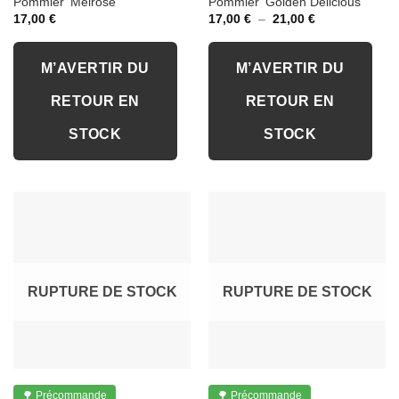
Pommier ‘Melrose’
Pommier ‘Golden Delicious’
Plage
17,00
€
17,00
€
–
21,00
€
de
prix :
17,00 €
à
M’AVERTIR DU
M’AVERTIR DU
21,00 €
RETOUR EN
RETOUR EN
STOCK
STOCK
RUPTURE DE STOCK
RUPTURE DE STOCK
🌳 Précommande
🌳 Précommande