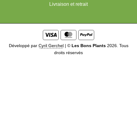
Livraison et retrait
Visa
MasterCard
PayPal
Développé par
Cyril Gerchel
|
©
Les Bons Plants
2026. Tous
droits réservés
Me prévenir quand disponible
Soyez prévenu dès que ce
produit sera disponible. Entrez votre email ci-dessous