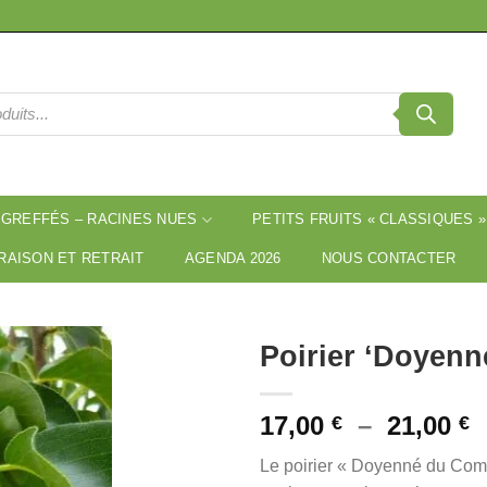
 GREFFÉS – RACINES NUES
PETITS FRUITS « CLASSIQUES »
RAISON ET RETRAIT
AGENDA 2026
NOUS CONTACTER
Poirier ‘Doyen
P
17,00
–
21,00
€
€
d
Le poirier « Doyenné du Comi
p