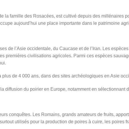
de la famille des Rosacées, est cultivé depuis des millénaires po
l occupe aujourd’hui une place importante dans le patrimoine agr
ses de l’Asie occidentale, du Caucase et de l’Iran. Les espèces
es premières civilisations agricoles. Parmi ces espèces sauva
hui.
 plus de 4 000 ans, dans des sites archéologiques en Asie occi
a diffusion du poirier en Europe, notamment en sélectionnant des
leurs conquêtes. Les Romains, grands amateurs de fruits, apporta
 surtout utilisés pour la production de poires à cuire, les poires