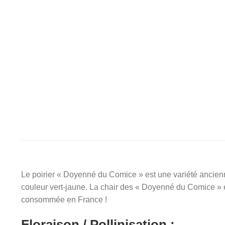
Le poirier « Doyenné du Comice » est une variété ancienn
couleur vert-jaune. La chair des « Doyenné du Comice » es
consommée en France !
Floraison / Pollinisation :