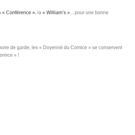
la
« Conférence »
, la
« William’s »
…pour une bonne
poire de garde, les « Doyenné du Comice » se conservent
Comice » !