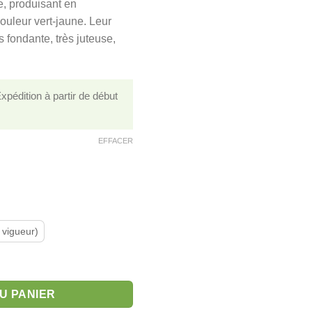
e, produisant en
7,00 €
ouleur vert-jaune. Leur
ès fondante, très juteuse,
1,00 €
édition à partir de début
EFFACER
vigueur)
du Comice'
U PANIER