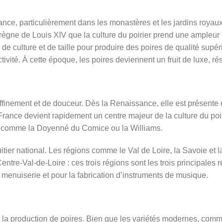
nce, particulièrement dans les monastères et les jardins royaux,
 règne de Louis XIV que la culture du poirier prend une ampleur 
 culture et de taille pour produire des poires de qualité supéri
tivité. À cette époque, les poires deviennent un fruit de luxe, ré
ffinement et de douceur. Dès la Renaissance, elle est présente da
La France devient rapidement un centre majeur de la culture du p
ui, comme la Doyenné du Comice ou la Williams.
ruitier national. Les régions comme le Val de Loire, la Savoie et 
entre-Val-de-Loire
: ces trois régions sont les trois principales 
n menuiserie et pour la fabrication d’instruments de musique.
 la production de poires. Bien que les variétés modernes, comm