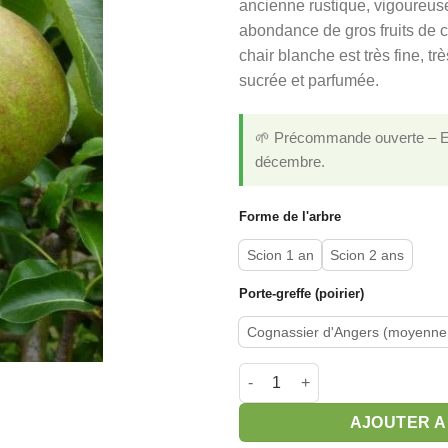
ancienne rustique, vigoureus
1
abondance de gros fruits de c
à
chair blanche est très fine, tr
2
sucrée et parfumée.
🌱 Précommande ouverte – Exp
décembre.
Forme de l'arbre
Scion 1 an
Scion 2 ans
Porte-greffe (poirier)
Cognassier d'Angers (moyenne 
quantité de Poirier 'Doyenné 
AJOUTER A