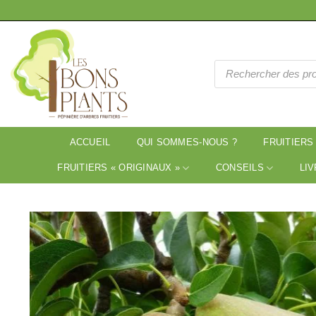
Passer
au
contenu
Recherche
de
produits
ACCUEIL
QUI SOMMES-NOUS ?
FRUITIERS
FRUITIERS « ORIGINAUX »
CONSEILS
LIV