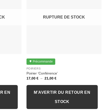
CK
RUPTURE DE STOCK
🌳 Précommande
POIRIERS
Poirier ‘Conférence’
Plage
17,00
€
–
21,00
€
de
prix :
17,00 €
à
UR EN
M’AVERTIR DU RETOUR EN
21,00 €
STOCK