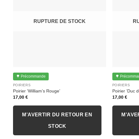
RUPTURE DE STOCK
R
🌳 Précommande
🌳 Précomma
POIRIERS
POIRIERS
Poirier ‘William’s Rouge’
Poirier ‘Duc 
17,00
€
17,00
€
M’AVERTIR DU RETOUR EN
M’AVE
STOCK