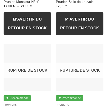
Prunier ‘Monsieur Hâtif’
Prunier ‘Belle de Louvain’
Plage
17,00
€
–
21,00
€
17,00
€
de
prix :
17,00 €
à
M’AVERTIR DU
M’AVERTIR DU
21,00 €
RETOUR EN STOCK
RETOUR EN STOCK
RUPTURE DE STOCK
RUPTURE DE STOCK
🌳 Précommande
🌳 Précommande
PRUNIERS
PRUNIERS