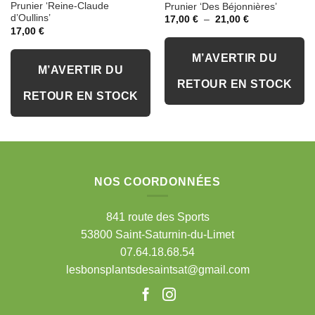
Prunier ‘Reine-Claude
Prunier ‘Des Béjonnières’
d’Oullins’
Plage
17,00
€
–
21,00
€
de
17,00
€
prix :
17,00 €
à
M’AVERTIR DU
21,00 €
M’AVERTIR DU
RETOUR EN STOCK
RETOUR EN STOCK
NOS COORDONNÉES
841 route des Sports
53800 Saint-Saturnin-du-Limet
07.64.18.68.54
lesbonsplantsdesaintsat@gmail.com