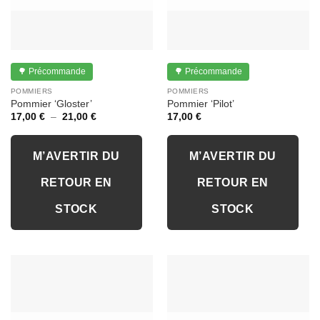
🌳 Précommande
🌳 Précommande
POMMIERS
POMMIERS
Pommier ‘Gloster’
Pommier ‘Pilot’
Plage
17,00
€
–
21,00
€
17,00
€
de
prix :
17,00 €
à
M’AVERTIR DU
M’AVERTIR DU
21,00 €
RETOUR EN
RETOUR EN
STOCK
STOCK