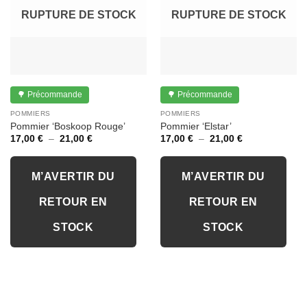
RUPTURE DE STOCK
RUPTURE DE STOCK
🌳 Précommande
🌳 Précommande
POMMIERS
POMMIERS
Pommier ‘Boskoop Rouge’
Pommier ‘Elstar’
Plage
Plage
17,00
€
–
21,00
€
17,00
€
–
21,00
€
de
de
prix :
prix :
17,00 €
17,00 €
à
à
M’AVERTIR DU
M’AVERTIR DU
21,00 €
21,00 €
RETOUR EN
RETOUR EN
STOCK
STOCK