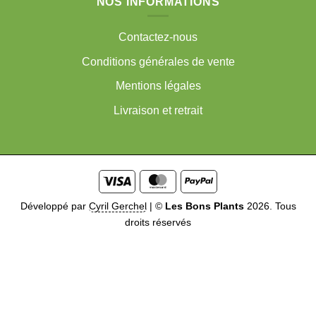
NOS INFORMATIONS
Contactez-nous
Conditions générales de vente
Mentions légales
Livraison et retrait
Visa
MasterCard
PayPal
Développé par
Cyril Gerchel
|
©
Les Bons Plants
2026. Tous
droits réservés
Me prévenir quand disponible
Soyez prévenu dès que ce
produit sera disponible. Entrez votre email ci-dessous