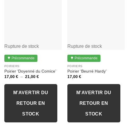
Rupture de stock
Rupture de stock
🌳 Précommande
🌳 Précommande
POIRIERS
POIRIERS
Poirier ‘Doyenné du Comice’
Poirier ‘Beurré Hardy’
Plage
17,00
€
–
21,00
€
17,00
€
de
prix :
17,00 €
à
M’AVERTIR DU
M’AVERTIR DU
21,00 €
RETOUR EN
RETOUR EN
STOCK
STOCK