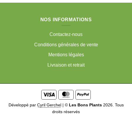
NOS INFORMATIONS
Contactez-nous
Conditions générales de vente
Mentions légales
Livraison et retrait
Visa
MasterCard
PayPal
Développé par
Cyril Gerchel
|
©
Les Bons Plants
2026. Tous
droits réservés
Me prévenir quand disponible
Soyez prévenu dès que ce
produit sera disponible. Entrez votre email ci-dessous