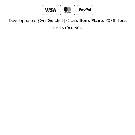
Visa
MasterCard
PayPal
Développé par
Cyril Gerchel
|
©
Les Bons Plants
2026. Tous
droits réservés
Me prévenir quand disponible
Soyez prévenu dès que ce
produit sera disponible. Entrez votre email ci-dessous
M’AVERTIR DU RETOUR EN
STOCK