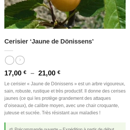
Cerisier ‘Jaune de Dönissens’
Plage
17,00
–
21,00
€
€
de
Le cerisier « Jaune de Dönissens » est un arbre vigoureux,
prix :
sain, robuste, rustique et très productif. Il donne des cerises
17,00 €
jaunes (ce qui les protège grandement des attaques
à
d’oiseaux), de calibre moyen, avec une chair croquante,
21,00 €
juteuse et sucrée. Très résistant aux maladies !
🌱 Précommande ouverte – Expédition à partir de début